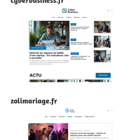
cyberbusiness.fr
zolimariage.fr