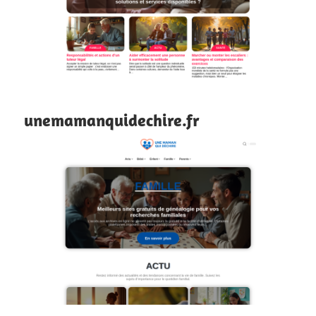
unemamanquidechire.fr