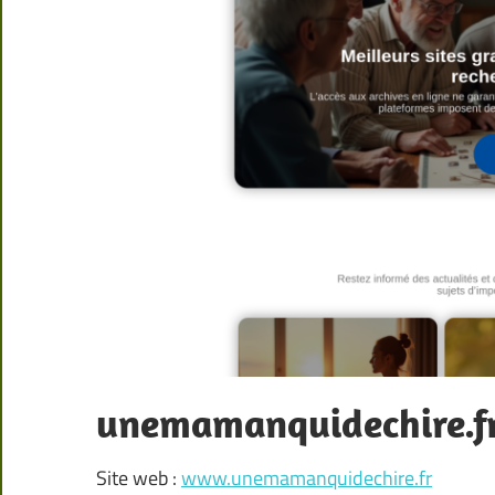
unemamanquidechire.f
Site web :
www.unemamanquidechire.fr